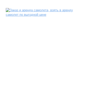
АРЕНДА САМОЛЕТА
EMPTY LEGS
БИЗНЕС АВИАЦИЯ
АВИА ПАРК
ПРЕСС-ЦЕНТР
КОНТАКТЫ