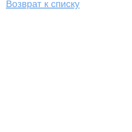
Возврат к списку
Аренда самолета
Empty Legs
Бизнес авиация
Авиа парк
Пр
© 2007 - 2016 Peremena-avia - Заказ и аренда
Адрес компании:
119048,
частных самолетов, деловая и бизнес авиация,
телефон:
+7 (495) 987 18 
VIP перелеты