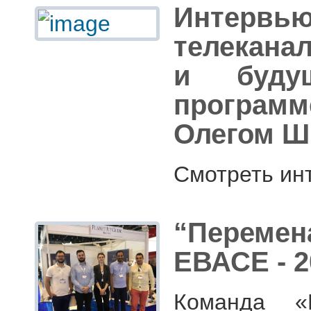
Интервь
телекана
и будущ
программ
Олегом Ш
Смотреть ин
“Переме
ЕВАСЕ - 2
Команда «P