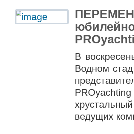
ПЕРЕМЕНА
юбилей
PROyacht
В воскресень
Водном стад
представ
PROyacht
хрустальны
ведущих комп