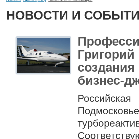
НОВОСТИ И СОБЫТ
Профес
Григори
создания
бизнес-д
Российская
Подмосковь
турбореакт
Соответств