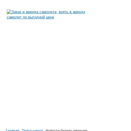
АРЕНДА САМОЛЕТА
EMPTY LEGS
БИЗНЕС АВИАЦИЯ
АВИА ПАРК
ПРЕСС-ЦЕНТР
КОНТАКТЫ
Главная
Пресс-центр
Новости бизнес авиации