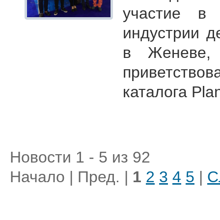
участие в 
индустрии д
в Женеве, 
приветство
каталога Plan
Новости 1 - 5 из 92
Начало | Пред. |
1
2
3
4
5
|
С