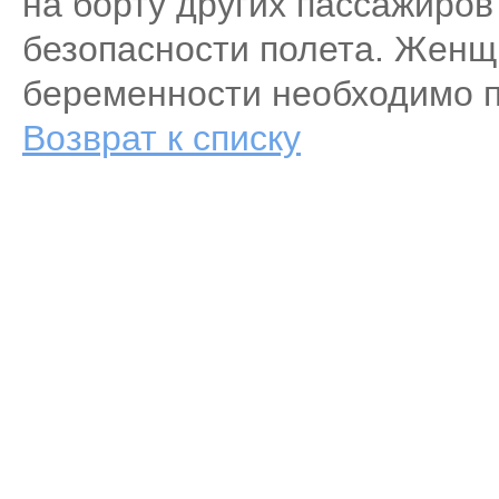
на борту других пассажиров
безопасности полета. Женщ
беременности необходимо п
Возврат к списку
Аренда самолета
Empty Legs
Бизнес авиация
Авиа парк
Пр
© 2007 - 2016 Peremena-avia - Заказ и аренда
Адрес компании:
119048,
частных самолетов, деловая и бизнес авиация,
телефон:
+7 (495) 987 18 
VIP перелеты