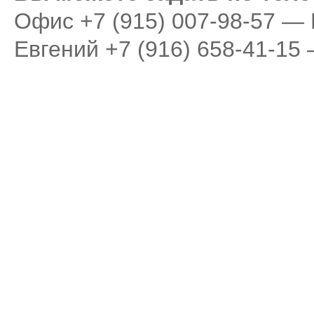
Oфис
+7 (915) 007-98-57 —
Евгений
+7 (916) 658-41-1
Аренда самолета
Empty Legs
Бизнес авиация
Авиа парк
Пр
© 2007 - 2016 Peremena-avia - Заказ и аренда
Адрес компании:
119048,
частных самолетов, деловая и бизнес авиация,
телефон:
+7 (495) 987 18 
VIP перелеты