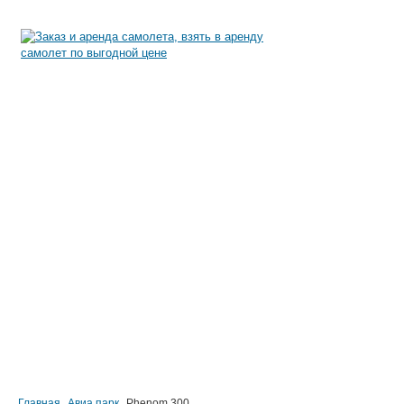
АРЕНДА САМОЛЕТА
EMPTY LEGS
БИЗНЕС АВИАЦИЯ
АВИА ПАРК
ПРЕСС-ЦЕНТР
КОНТАКТЫ
Главная
Авиа парк
Phenom 300