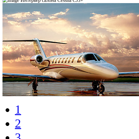
Интерьер салона Cessna CJ3+
1
2
3