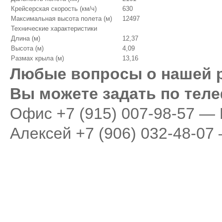
Крейсерская скорость (км/ч)
630
Максимальная высота полета (м)
12497
Технические характеристики
Длина (м)
12,37
Высота (м)
4,09
Размах крыла (м)
13,16
Любые вопросы о нашей 
Вы можете задать по тел
Oфис
+7 (915) 007-98-57 —
Алексей
+7 (906) 032-48-07
Аренда самолета
Empty Legs
Бизнес авиация
Авиа парк
Пр
© 2007 - 2016 Peremena-avia - Заказ и аренда
Адрес компании:
119048,
частных самолетов, деловая и бизнес авиация,
телефон:
+7 (495) 987 18 
VIP перелеты