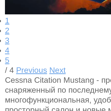
1
2
3
4
5
/ 4
Previous
Next
Cessna Citation Mustang - пре
снаряженный по последнему
многофункциональная, удоб
просторный салон и новые 