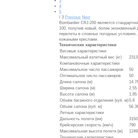
3
4
5
/ 3
Previous
Next
Bombardier CRJ-200 является стандартн
100, получив новый, более экономичный
перелеты в сложных погодных условиях,
кожаными креслами.
Технические характеристики
Весовые характеристики
Максимальный взлетный вес (кг)
2313
Компановочные характеристики
Максимальное число пассажиров
50
Оптимальное число пассажиров
50
Длина салона (м)
14.7
Ширина салона (м)
2.55
Высота салона (м)
1.85
Объём багажного отделения (куб. м)
5.8
Объем салона (куб. м)
56.3
Летные характеристики
Дальность полета (км)
3150
Крейсерская скорость (км/ч)
790
Максимальная высота полета (м)
1249
Технические характеристики